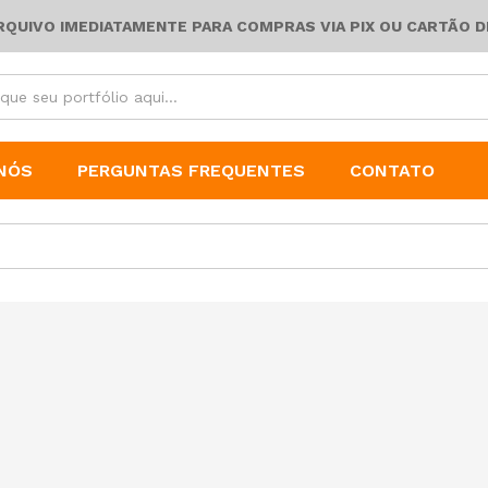
ARQUIVO IMEDIATAMENTE PARA COMPRAS VIA PIX OU CARTÃO D
NÓS
PERGUNTAS FREQUENTES
CONTATO
Portfólio Projeto de extensão I – Gestão da Saúde Pública