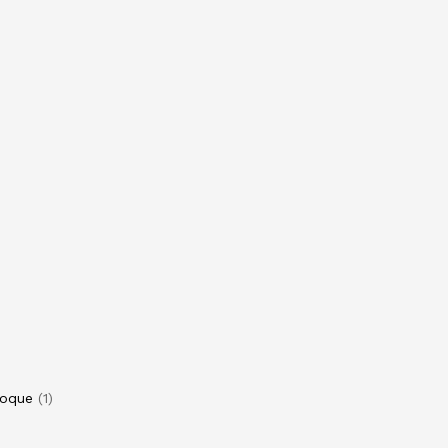
toque
1