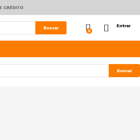
E CRÉDITO
Entrar
Buscar
0
Buscar
Ordenação padrão
Visão