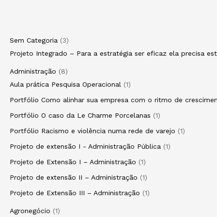
R$
R$
80,00
80,00
Sem Categoria
3
Projeto Integrado – Para a estratégia ser eficaz ela precisa e
Administração
8
Aula prática Pesquisa Operacional
1
Portfólio Como alinhar sua empresa com o ritmo de crescim
Portfólio O caso da Le Charme Porcelanas
1
Portfólio Racismo e violência numa rede de varejo
1
Projeto de extensão I - Administração Pública
1
Projeto de Extensão I – Administração
1
Projeto de extensão II – Administração
1
Projeto de Extensão III – Administração
1
Agronegócio
1